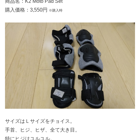
商品名：K2 Moto Pad Set
購入価格：3,550円
※購入時
サイズはＬサイズをチョイス。
手首、ヒジ、ヒザ、全て大き目。
特にヒジはユルユル。