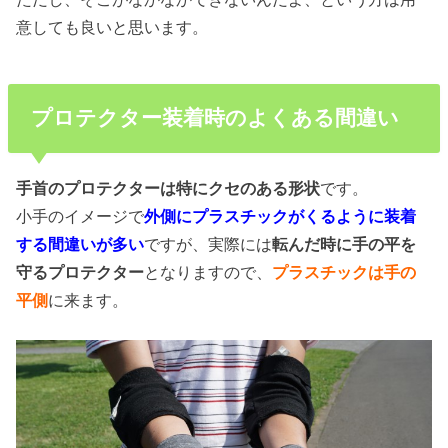
意しても良いと思います。
プロテクター装着時のよくある間違い
手首のプロテクターは特にクセのある形状
です。
小手のイメージで
外側にプラスチックがくるように装着
する間違いが多い
ですが、実際には
転んだ時に手の平を
守るプロテクター
となりますので、
プラスチックは手の
平側
に来ます。